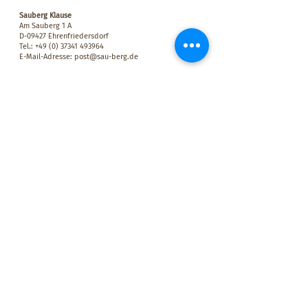
Sauberg Klause
Am Sauberg 1 A
D-09427 Ehrenfriedersdorf
Tel.:
+49 (0) 37341 493964
E-Mail-Adresse:
post@sau-berg.de
>
Veranstaltungen
>
Kontakt
Wir belohnen Euch für Eure Treue! Für jeden Besuch bei uns
mit einem Mindestumsatz von 10,00 € bekommt Ihr einen
Stempel in Euren persönlichen SAUBERG-BONUSPASS. Wenn
der Bonuspass voll ist, erhaltet Ihr einen SAUBERGTALER im
Wert von 15,00 € – einlösbar auf dem Sauberg in der Klause.