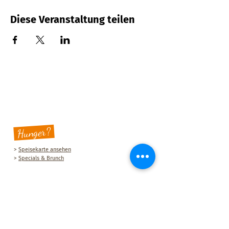
Diese Veranstaltung teilen
Hunger?
>
Speisekarte ansehen
>
Specials & Brunch
Sauberg Klause
Am Sauberg 1 A
D-09427 Ehrenfriedersdorf
Tel.:
+49 (0) 37341 493964
E-Mail-Adresse:
post@sau-berg.de