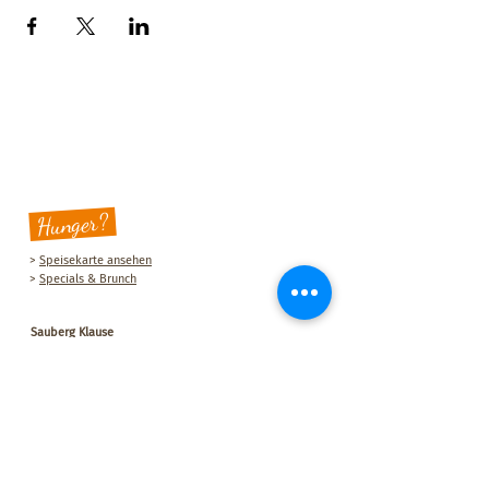
Hunger?
>
Speisekarte ansehen
>
Specials & Brunch
Sauberg Klause
Am Sauberg 1 A
D-09427 Ehrenfriedersdorf
Tel.:
+49 (0) 37341 493964
E-Mail-Adresse:
post@sau-berg.de
>
Veranstaltungen
>
Kontakt