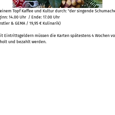
 einem Topf Kaffee und Kultur durch: "der singende Schumach
ginn: 14.00 Uhr  / Ende: 17.00 Uhr
ünstler & GEMA / 19,95 € Kulinarik)
it Eintrittsgeldern müssen die Karten spätestens 4 Wochen v
holt und bezahlt werden. 