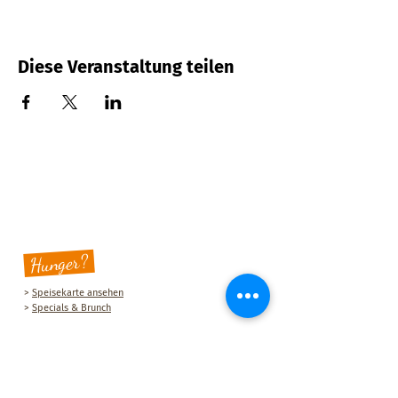
Diese Veranstaltung teilen
Hunger?
>
Speisekarte ansehen
>
Specials & Brunch
Sauberg Klause
Am Sauberg 1 A
D-09427 Ehrenfriedersdorf
Tel.:
+49 (0) 37341 493964