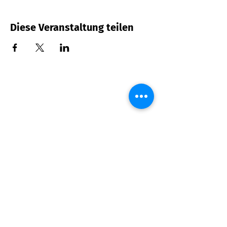
Diese Veranstaltung teilen
Hunger?
>
Speisekarte ansehen
>
Specials & Brunch
Sauberg Klause
Am Sauberg 1 A
D-09427 Ehrenfriedersdorf
Tel.:
+49 (0) 37341 493964
E-Mail-Adresse:
post@sau-berg.de