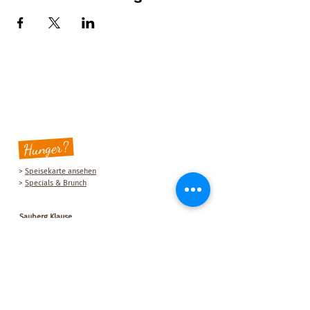
Hunger?
>
Speisekarte ansehen
>
Specials & Brunch
Sauberg Klause
Am Sauberg 1 A
D-09427 Ehrenfriedersdorf
Tel.:
+49 (0) 37341 493964
E-Mail-Adresse:
post@sau-berg.de
>
Veranstaltungen
>
Kontakt