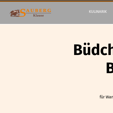
KULINARIK
Büdc
für Wan