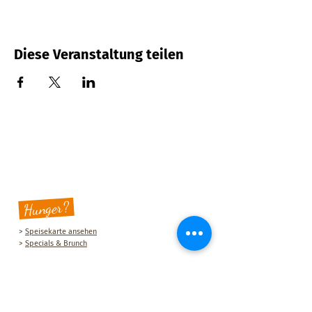
Diese Veranstaltung teilen
Hunger?
>
Speisekarte ansehen
>
Specials & Brunch
Sauberg Klause
Am Sauberg 1 A
D-09427 Ehrenfriedersdorf
Tel.:
+49 (0) 37341 493964