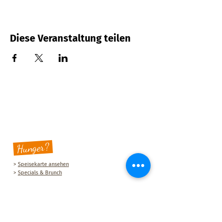
Diese Veranstaltung teilen
Hunger?
>
Speisekarte ansehen
>
Specials & Brunch
Sauberg Klause
Am Sauberg 1 A
D-09427 Ehrenfriedersdorf
Tel.:
+49 (0) 37341 493964