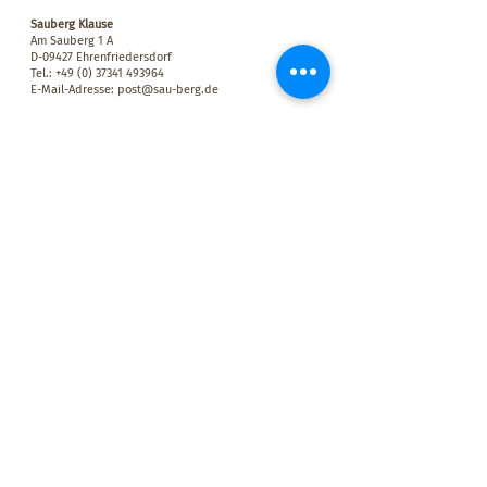
Sauberg Klause
Am Sauberg 1 A
D-09427 Ehrenfriedersdorf
Tel.:
+49 (0) 37341 493964
E-Mail-Adresse:
post@sau-berg.de
>
Veranstaltungen
>
Kontakt
Wir belohnen Euch für Eure Treue! Für jeden Besuch bei uns
mit einem Mindestumsatz von 10,00 € bekommt Ihr einen
Stempel in Euren persönlichen SAUBERG-BONUSPASS. Wenn
der Bonuspass voll ist, erhaltet Ihr einen SAUBERGTALER im
Wert von 15,00 € – einlösbar auf dem Sauberg in der Klause.