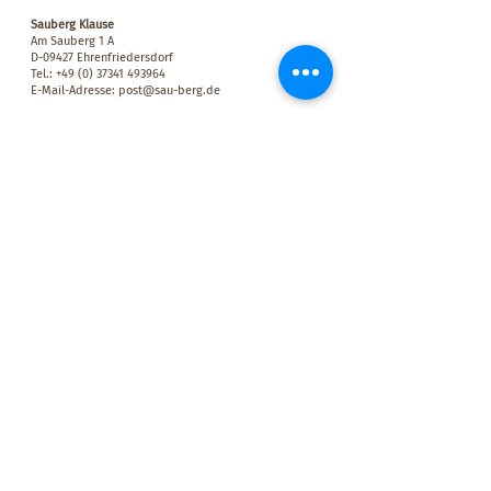
Sauberg Klause
Am Sauberg 1 A
D-09427 Ehrenfriedersdorf
Tel.:
+49 (0) 37341 493964
E-Mail-Adresse:
post@sau-berg.de
>
Veranstaltungen
>
Kontakt
Wir belohnen Euch für Eure Treue! Für jeden Besuch bei uns
mit einem Mindestumsatz von 10,00 € bekommt Ihr einen
Stempel in Euren persönlichen SAUBERG-BONUSPASS. Wenn
der Bonuspass voll ist, erhaltet Ihr einen SAUBERGTALER im
Wert von 15,00 € – einlösbar auf dem Sauberg in der Klause.