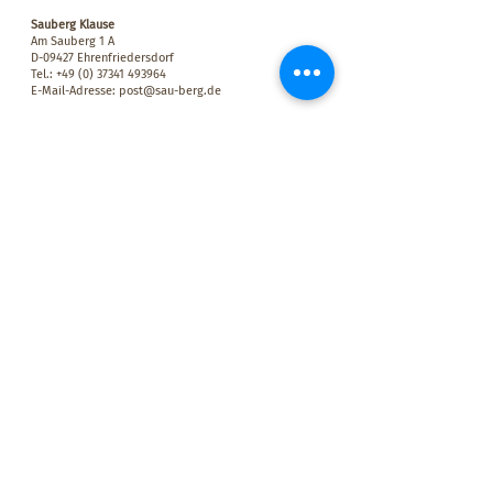
Sauberg Klause
Am Sauberg 1 A
D-09427 Ehrenfriedersdorf
Tel.:
+49 (0) 37341 493964
E-Mail-Adresse:
post@sau-berg.de
>
Veranstaltungen
>
Kontakt
Wir belohnen Euch für Eure Treue! Für jeden Besuch bei uns
mit einem Mindestumsatz von 10,00 € bekommt Ihr einen
Stempel in Euren persönlichen SAUBERG-BONUSPASS. Wenn
der Bonuspass voll ist, erhaltet Ihr einen SAUBERGTALER im
Wert von 15,00 € – einlösbar auf dem Sauberg in der Klause.