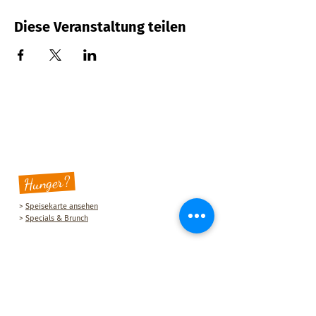
Diese Veranstaltung teilen
Hunger?
>
Speisekarte ansehen
>
Specials & Brunch
Sauberg Klause
Am Sauberg 1 A
D-09427 Ehrenfriedersdorf
Tel.:
+49 (0) 37341 493964
E-Mail-Adresse:
post@sau-berg.de