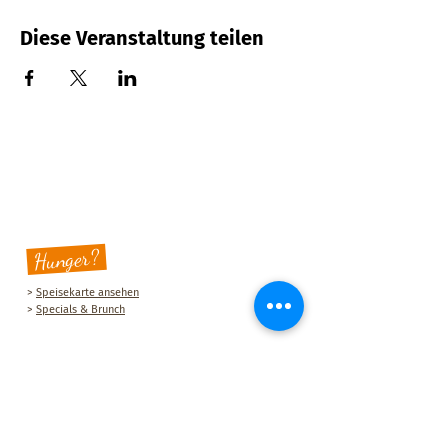
Diese Veranstaltung teilen
Hunger?
>
Speisekarte ansehen
>
Specials & Brunch
Sauberg Klause
Am Sauberg 1 A
D-09427 Ehrenfriedersdorf
Tel.:
+49 (0) 37341 493964
E-Mail-Adresse:
post@sau-berg.de