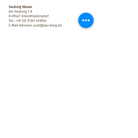
Sauberg Klause
Am Sauberg 1 A
D-09427 Ehrenfriedersdorf
Tel.:
+49 (0) 37341 493964
E-Mail-Adresse:
post@sau-berg.de
>
Veranstaltungen
>
Kontakt
Wir belohnen Euch für Eure Treue! Für jeden Besuch bei uns
mit einem Mindestumsatz von 10,00 € bekommt Ihr einen
Stempel in Euren persönlichen SAUBERG-BONUSPASS. Wenn
der Bonuspass voll ist, erhaltet Ihr einen SAUBERGTALER im
Wert von 15,00 € – einlösbar auf dem Sauberg in der Klause.