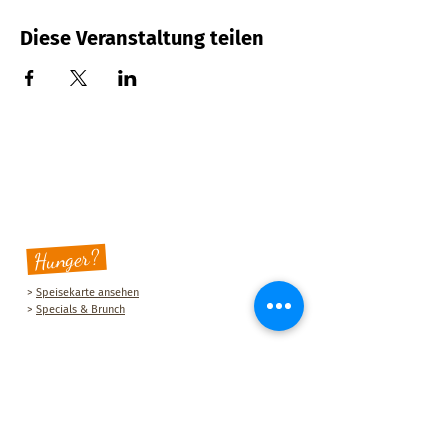
Diese Veranstaltung teilen
Hunger?
>
Speisekarte ansehen
>
Specials & Brunch
Sauberg Klause
Am Sauberg 1 A
D-09427 Ehrenfriedersdorf
Tel.:
+49 (0) 37341 493964
E-Mail-Adresse:
post@sau-berg.de