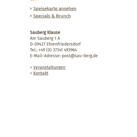
>
Speisekarte ansehen
>
Specials & Brunch
Sauberg Klause
Am Sauberg 1 A
D-09427 Ehrenfriedersdorf
Tel.:
+49 (0) 37341 493964
E-Mail-Adresse:
post@sau-berg.de
>
Veranstaltungen
>
Kontakt
AGB
Impressum
Datenschutz
© 2025 Sauberg Klause | Design by
HELDEN'ERZ Marketing