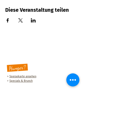
Diese Veranstaltung teilen
Hunger?
>
Speisekarte ansehen
>
Specials & Brunch
Sauberg Klause
Am Sauberg 1 A
D-09427 Ehrenfriedersdorf
Tel.:
+49 (0) 37341 493964
E-Mail-Adresse:
post@sau-berg.de