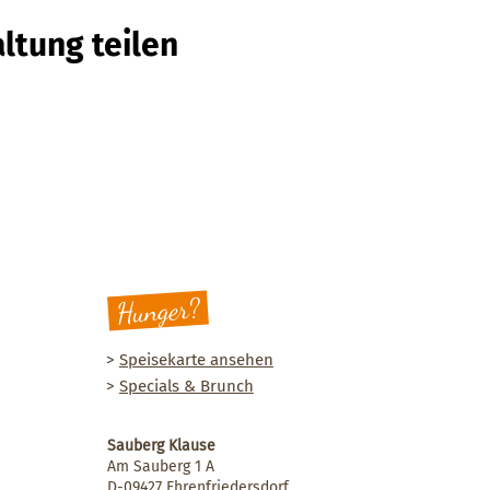
ltung teilen
Hunger?
>
Speisekarte ansehen
>
Specials & Brunch
Sauberg Klause
Am Sauberg 1 A
D-09427 Ehrenfriedersdorf