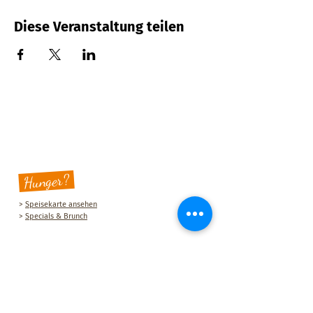
Diese Veranstaltung teilen
Hunger?
>
Speisekarte ansehen
>
Specials & Brunch
Sauberg Klause
Am Sauberg 1 A
D-09427 Ehrenfriedersdorf
Tel.:
+49 (0) 37341 493964
E-Mail-Adresse:
post@sau-berg.de