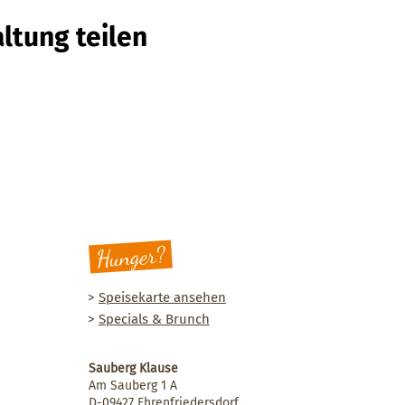
ltung teilen
Hunger?
>
Speisekarte ansehen
>
Specials & Brunch
Sauberg Klause
Am Sauberg 1 A
D-09427 Ehrenfriedersdorf