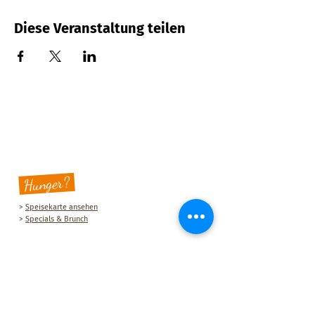
Diese Veranstaltung teilen
Hunger?
>
Speisekarte ansehen
>
Specials & Brunch
Sauberg Klause
Am Sauberg 1 A
D-09427 Ehrenfriedersdorf
Tel.:
+49 (0) 37341 493964
E-Mail-Adresse:
post@sau-berg.de