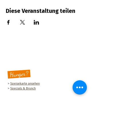
Diese Veranstaltung teilen
Hunger?
>
Speisekarte ansehen
>
Specials & Brunch
Sauberg Klause
Am Sauberg 1 A
D-09427 Ehrenfriedersdorf
Tel.:
+49 (0) 37341 493964
E-Mail-Adresse:
post@sau-berg.de