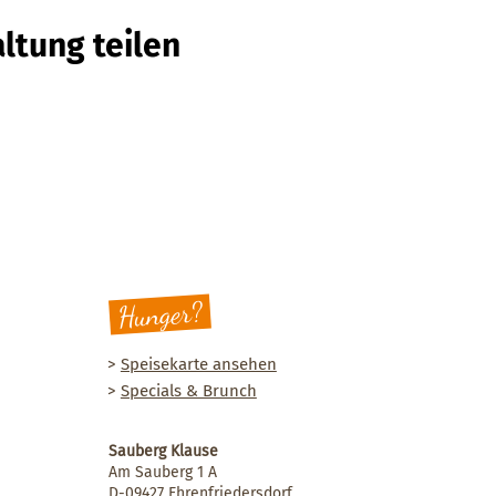
ltung teilen
Hunger?
>
Speisekarte ansehen
>
Specials & Brunch
Sauberg Klause
Am Sauberg 1 A
D-09427 Ehrenfriedersdorf