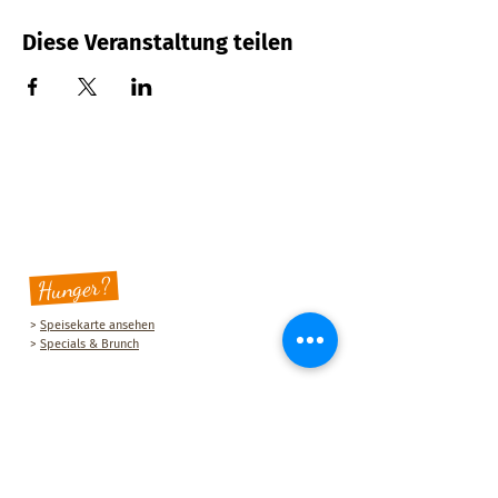
Diese Veranstaltung teilen
Hunger?
>
Speisekarte ansehen
>
Specials & Brunch
Sauberg Klause
Am Sauberg 1 A
D-09427 Ehrenfriedersdorf
Tel.:
+49 (0) 37341 493964
E-Mail-Adresse:
post@sau-berg.de