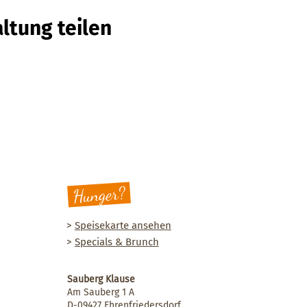
ltung teilen
Hunger?
>
Speisekarte ansehen
>
Specials & Brunch
Sauberg Klause
Am Sauberg 1 A
D-09427 Ehrenfriedersdorf