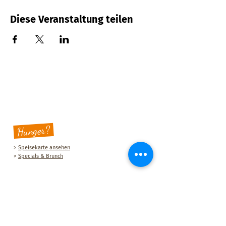
Diese Veranstaltung teilen
Hunger?
>
Speisekarte ansehen
>
Specials & Brunch
Sauberg Klause
Am Sauberg 1 A
D-09427 Ehrenfriedersdorf
Tel.:
+49 (0) 37341 493964
E-Mail-Adresse:
post@sau-berg.de