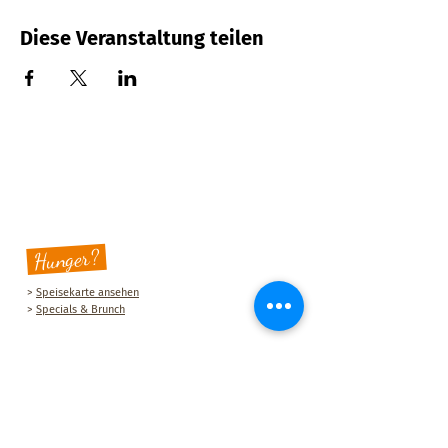
Diese Veranstaltung teilen
Hunger?
>
Speisekarte ansehen
>
Specials & Brunch
Sauberg Klause
Am Sauberg 1 A
D-09427 Ehrenfriedersdorf
Tel.:
+49 (0) 37341 493964
E-Mail-Adresse:
post@sau-berg.de