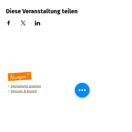
Diese Veranstaltung teilen
Hunger?
>
Speisekarte ansehen
>
Specials & Brunch
Sauberg Klause
Am Sauberg 1 A
D-09427 Ehrenfriedersdorf
Tel.:
+49 (0) 37341 493964
E-Mail-Adresse:
post@sau-berg.de