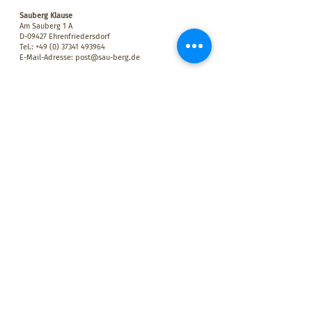
Sauberg Klause
Am Sauberg 1 A
D-09427 Ehrenfriedersdorf
Tel.:
+49 (0) 37341 493964
E-Mail-Adresse:
post@sau-berg.de
>
Veranstaltungen
>
Kontakt
Wir belohnen Euch für Eure Treue! Für jeden Besuch bei uns
mit einem Mindestumsatz von 10,00 € bekommt Ihr einen
Stempel in Euren persönlichen SAUBERG-BONUSPASS. Wenn
der Bonuspass voll ist, erhaltet Ihr einen SAUBERGTALER im
Wert von 15,00 € – einlösbar auf dem Sauberg in der Klause.