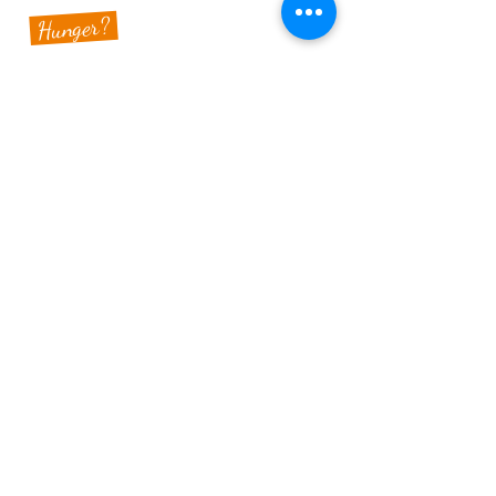
Hunger?
>
Speisekarte ansehen
>
Specials & Brunch
Sauberg Klause
Am Sauberg 1 A
D-09427 Ehrenfriedersdorf
Tel.:
+49 (0) 37341 493964
E-Mail-Adresse:
post@sau-berg.de
>
Veranstaltungen
>
Kontakt
Wir belohnen Euch für Eure Treue! Für jeden Besuch bei uns
mit einem Mindestumsatz von 10,00 € bekommt Ihr einen
Stempel in Euren persönlichen SAUBERG-BONUSPASS. Wenn
der Bonuspass voll ist, erhaltet Ihr einen SAUBERGTALER im
Wert von 15,00 € – einlösbar auf dem Sauberg in der Klause.