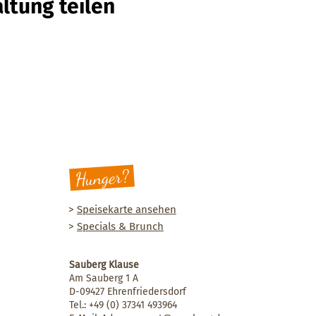
ltung teilen
Hunger?
>
Speisekarte ansehen
>
Specials & Brunch
Sauberg Klause
Am Sauberg 1 A
D-09427 Ehrenfriedersdorf
Tel.:
+49 (0) 37341 493964