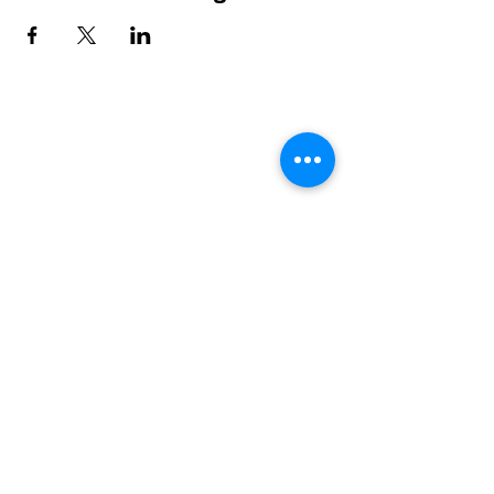
Hunger?
>
Speisekarte ansehen
>
Specials & Brunch
Sauberg Klause
Am Sauberg 1 A
D-09427 Ehrenfriedersdorf
Tel.:
+49 (0) 37341 493964
E-Mail-Adresse:
post@sau-berg.de
>
Veranstaltungen
>
Kontakt