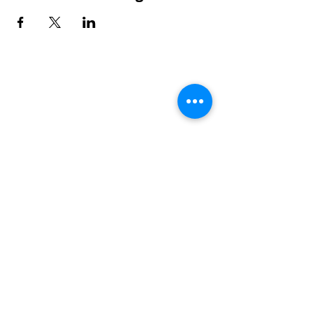
Hunger?
>
Speisekarte ansehen
>
Specials & Brunch
Sauberg Klause
Am Sauberg 1 A
D-09427 Ehrenfriedersdorf
Tel.:
+49 (0) 37341 493964
E-Mail-Adresse:
post@sau-berg.de
>
Veranstaltungen
>
Kontakt