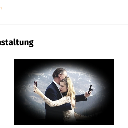
n
nstaltung