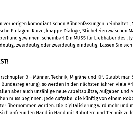
n vorherigen komödiantischen Bühnenfassungen beinhaltet „M
sche Einlagen. Kurze, knappe Dialoge, Sticheleien zwischen M
berhand gewinnen, scheinbar! Ein MUSS für Liebhaber des „t
ndeutig, zweideutig oder zweideutig eindeutig. Lassen Sie sich
ST!
schnupfen 3 – Männer, Technik, Migräne und KI”. Glaubt man S
 Bundesregierung), so werden in den nächsten Jahren viele Ar
fallen aber auch unzählige neue Arbeitsplätze, Aufgaben und M
en muss beginnen. Jede Aufgabe, die künftig von einem Ro
ter übernommen werden. Die Digitalisierung wird mehr und me
ich anfreunden Hand in Hand mit Robotern und Technik zu leb