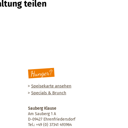
ltung teilen
Hunger?
>
Speisekarte ansehen
>
Specials & Brunch
Sauberg Klause
Am Sauberg 1 A
D-09427 Ehrenfriedersdorf
Tel.:
+49 (0) 37341 493964