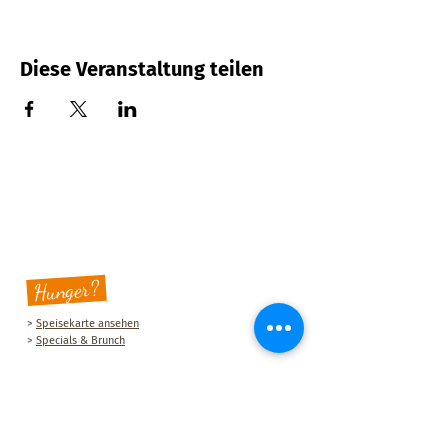
Diese Veranstaltung teilen
Hunger?
>
Speisekarte ansehen
>
Specials & Brunch
Sauberg Klause
Am Sauberg 1 A
D-09427 Ehrenfriedersdorf
Tel.:
+49 (0) 37341 493964