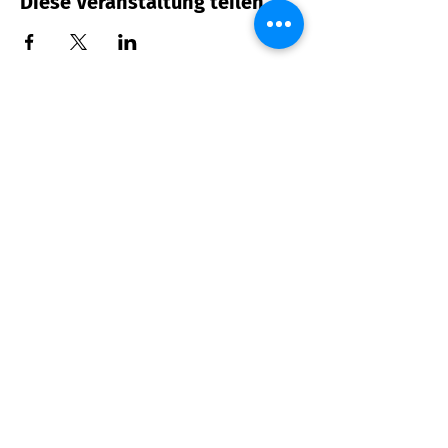
Diese Veranstaltung teilen
Hunger?
>
Speisekarte ansehen
>
Specials & Brunch
Sauberg Klause
Am Sauberg 1 A
D-09427 Ehrenfriedersdorf
Tel.:
+49 (0) 37341 493964
E-Mail-Adresse:
post@sau-berg.de
>
Veranstaltungen
>
Kontakt