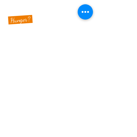
Hunger?
>
Speisekarte ansehen
>
Specials & Brunch
Sauberg Klause
Am Sauberg 1 A
D-09427 Ehrenfriedersdorf
Tel.:
+49 (0) 37341 493964
E-Mail-Adresse:
post@sau-berg.de
>
Veranstaltungen
>
Kontakt
Wir belohnen Euch für Eure Treue! Für jeden Besuch bei uns
mit einem Mindestumsatz von 10,00 € bekommt Ihr einen
Stempel in Euren persönlichen SAUBERG-BONUSPASS. Wenn
der Bonuspass voll ist, erhaltet Ihr einen SAUBERGTALER im
Wert von 15,00 € – einlösbar auf dem Sauberg in der Klause.