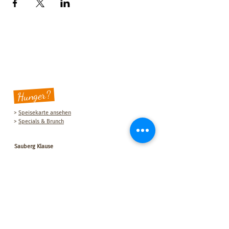
Hunger?
>
Speisekarte ansehen
>
Specials & Brunch
Sauberg Klause
Am Sauberg 1 A
D-09427 Ehrenfriedersdorf
Tel.:
+49 (0) 37341 493964
E-Mail-Adresse:
post@sau-berg.de
>
Veranstaltungen
>
Kontakt